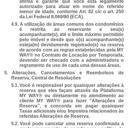
afirma e garante que você está legalmente
autorizado para atuar em nome do referido
menor de idade, conforme Art. 82 c/c o art. 250
da Lei Federal 8.069/90 (ECA).
4.9. A utilização de áreas comuns dos condomínios
é restrita ao reservante e seu(s)
acompanhante(s), até o limite máximo permitido
pelo imóvel e desde que o(s) acompanhante(s)
esteja(m) devidamente registrado(s) na reserva
de acordo com as regras estabelecidas pela MY
WAY® no Contrato de Locação por Temporada,
devendo ser checado com a administradora o
regramento de uso de cada uma dessas áreas.
5.
Alterações, Cancelamentos e Reembolsos de
Reserva, Central de Resoluções
5.1.
Você é responsável por quaisquer alterações à
reserva que eles façam através da Plataforma
MY WAY® ou diretamente no atendimento ao
cliente MY WAY® para fazer “Alterações de
Reserva”, e concorda em pagar quaisquer
Taxas adicionais e/ou Impostos relacionados às
referidas Alterações de Reserva.
5.2.
Você pode cancelar uma reserva confirmada a