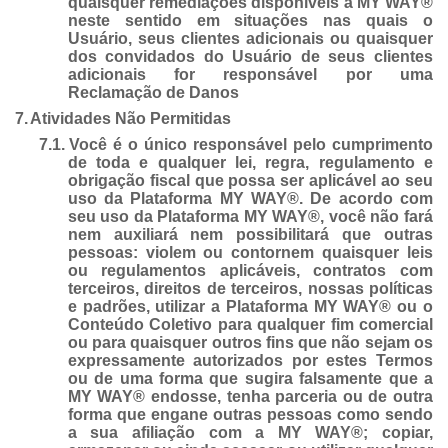
quaisquer remediações disponíveis à MY WAY®
neste sentido em situações nas quais o
Usuário, seus clientes adicionais ou quaisquer
dos convidados do Usuário de seus clientes
adicionais for responsável por uma
Reclamação de Danos
7.
Atividades Não Permitidas
7.1.
Você é o único responsável pelo cumprimento
de toda e qualquer lei, regra, regulamento e
obrigação fiscal que possa ser aplicável ao seu
uso da Plataforma MY WAY®. De acordo com
seu uso da Plataforma MY WAY®, você não fará
nem auxiliará nem possibilitará que outras
pessoas: violem ou contornem quaisquer leis
ou regulamentos aplicáveis, contratos com
terceiros, direitos de terceiros, nossas políticas
e padrões, utilizar a Plataforma MY WAY® ou o
Conteúdo Coletivo para qualquer fim comercial
ou para quaisquer outros fins que não sejam os
expressamente autorizados por estes Termos
ou de uma forma que sugira falsamente que a
MY WAY® endosse, tenha parceria ou de outra
forma que engane outras pessoas como sendo
a sua afiliação com a MY WAY®; copiar,