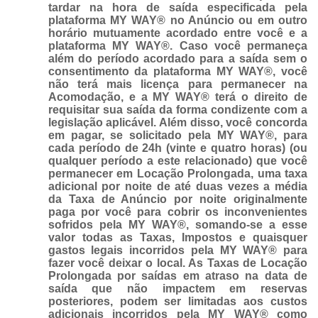
tardar na hora de saída especificada pela
plataforma MY WAY® no Anúncio ou em outro
horário mutuamente acordado entre você e a
plataforma MY WAY®. Caso você permaneça
além do período acordado para a saída sem o
consentimento da plataforma MY WAY®, você
não terá mais licença para permanecer na
Acomodação, e a MY WAY® terá o direito de
requisitar sua saída da forma condizente com a
legislação aplicável. Além disso, você concorda
em pagar, se solicitado pela MY WAY®, para
cada período de 24h (vinte e quatro horas) (ou
qualquer período a este relacionado) que você
permanecer em Locação Prolongada, uma taxa
adicional por noite de até duas vezes a média
da Taxa de Anúncio por noite originalmente
paga por você para cobrir os inconvenientes
sofridos pela MY WAY®, somando-se a esse
valor todas as Taxas, Impostos e quaisquer
gastos legais incorridos pela MY WAY® para
fazer você deixar o local. As Taxas de Locação
Prolongada por saídas em atraso na data de
saída que não impactem em reservas
posteriores, podem ser limitadas aos custos
adicionais incorridos pela MY WAY® como