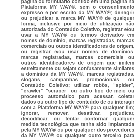
página ou formulário contido em uma página na
Plataforma MY WAY®, sem o consentimento
expresso e por escrito da MY WAY®; denegrir
ou prejudicar a marca MY WAY® de qualquer
forma, inclusive por meio de utilização não
autorizada do Conteúdo Coletivo, registrar e/ou
usar a MY WAY® ou termos derivados em
nomes de domínio, marcas registradas, marcas
comerciais ou outros identificadores de origem,
ou registrar e/ou usar nomes de domínios,
marcas registradas, marcas comerciais ou
outros identificadores de origem que imitem
estreitamente ou sejam confusamente similares
a domínios da MY WAY®, marcas registradas,
slogans, campanhas promocionais ou
Conteúdo Coletivo; utilizar robôs, “spider”,
“crawler” “scraper” ou outro tipo de meio ou
processo automático para acessar, coletar
dados ou outro tipo de conteúdo de ou interagir
com a Plataforma MY WAY® para qualquer fim;
ignorar, remover, desativar, prejudicar,
decodificar, ou tentar contornar qualquer
medida tecnológica que tenha sido implantada
pela MY WAY® ou por qualquer dos provedores
da MY WAY® ou qualquer outro terceiro para