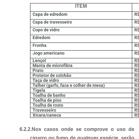
ITEM
Capa de edredom
R$
Capa de travesseiro
R$
Copo de vidro
R$
Edredom
R$
Fronha
R$
Jogo americano
R$
Lençol
R$
Manta de microfibra
R$
Prato
R$
Protetor de colchão
R$
Taça de vidro
R$
Talher (garfo, faca e colher de mesa)
R$
Tigela
R$
Toalha de banho
R$
Toalha de piso
R$
Toalha de rosto
R$
Travesseiro
R$
Xícara/caneca
R$
6.2.2.
Nos casos onde se comprove o uso de
cigarro ou fumo de qualquer espécie, serão