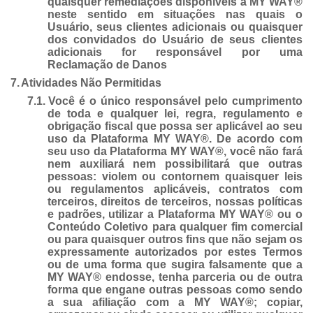
quaisquer remediações disponíveis à MY WAY®
neste sentido em situações nas quais o
Usuário, seus clientes adicionais ou quaisquer
dos convidados do Usuário de seus clientes
adicionais for responsável por uma
Reclamação de Danos
7.
Atividades Não Permitidas
7.1.
Você é o único responsável pelo cumprimento
de toda e qualquer lei, regra, regulamento e
obrigação fiscal que possa ser aplicável ao seu
uso da Plataforma MY WAY®. De acordo com
seu uso da Plataforma MY WAY®, você não fará
nem auxiliará nem possibilitará que outras
pessoas: violem ou contornem quaisquer leis
ou regulamentos aplicáveis, contratos com
terceiros, direitos de terceiros, nossas políticas
e padrões, utilizar a Plataforma MY WAY® ou o
Conteúdo Coletivo para qualquer fim comercial
ou para quaisquer outros fins que não sejam os
expressamente autorizados por estes Termos
ou de uma forma que sugira falsamente que a
MY WAY® endosse, tenha parceria ou de outra
forma que engane outras pessoas como sendo
a sua afiliação com a MY WAY®; copiar,