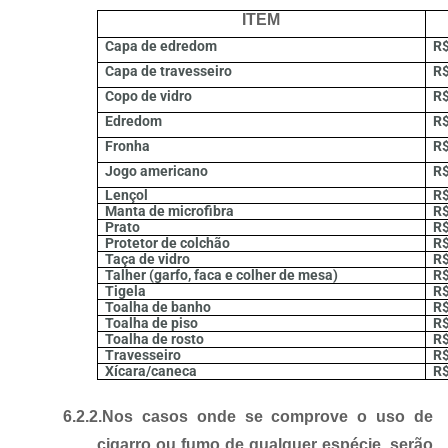
ITEM
Capa de edredom
R$
Capa de travesseiro
R$
Copo de vidro
R$
Edredom
R$
Fronha
R$
Jogo americano
R$
Lençol
R$
Manta de microfibra
R$
Prato
R$
Protetor de colchão
R$
Taça de vidro
R$
Talher (garfo, faca e colher de mesa)
R$
Tigela
R$
Toalha de banho
R$
Toalha de piso
R$
Toalha de rosto
R$
Travesseiro
R$
Xícara/caneca
R$
6.2.2.
Nos casos onde se comprove o uso de
cigarro ou fumo de qualquer espécie, serão