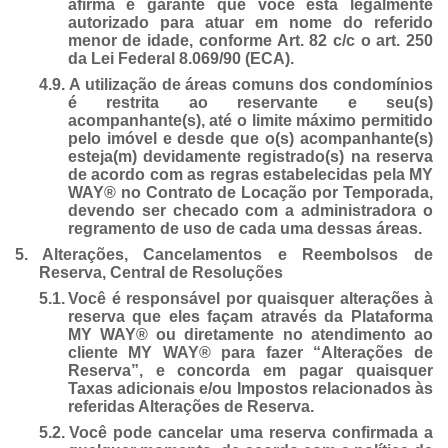
afirma e garante que você está legalmente
autorizado para atuar em nome do referido
menor de idade, conforme Art. 82 c/c o art. 250
da Lei Federal 8.069/90 (ECA).
4.9. A utilização de áreas comuns dos condomínios
é restrita ao reservante e seu(s)
acompanhante(s), até o limite máximo permitido
pelo imóvel e desde que o(s) acompanhante(s)
esteja(m) devidamente registrado(s) na reserva
de acordo com as regras estabelecidas pela MY
WAY® no Contrato de Locação por Temporada,
devendo ser checado com a administradora o
regramento de uso de cada uma dessas áreas.
5.
Alterações, Cancelamentos e Reembolsos de
Reserva, Central de Resoluções
5.1.
Você é responsável por quaisquer alterações à
reserva que eles façam através da Plataforma
MY WAY® ou diretamente no atendimento ao
cliente MY WAY® para fazer “Alterações de
Reserva”, e concorda em pagar quaisquer
Taxas adicionais e/ou Impostos relacionados às
referidas Alterações de Reserva.
5.2.
Você pode cancelar uma reserva confirmada a