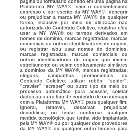
página ou formulário contido em uma página na
Plataforma MY WAY®, sem o consentimento
expresso e por escrito da MY WAY®; denegrir
ou prejudicar a marca MY WAY® de qualquer
forma, inclusive por meio de utilização não
autorizada do Conteúdo Coletivo, registrar e/ou
usar a MY WAY® ou termos derivados em
nomes de domínio, marcas registradas, marcas
comerciais ou outros identificadores de origem,
ou registrar e/ou usar nomes de domínios,
marcas registradas, marcas comerciais ou
outros identificadores de origem que imitem
estreitamente ou sejam confusamente similares
a domínios da MY WAY®, marcas registradas,
slogans, campanhas promocionais ou
Conteúdo Coletivo; utilizar robôs, “spider”,
“crawler” “scraper” ou outro tipo de meio ou
processo automático para acessar, coletar
dados ou outro tipo de conteúdo de ou interagir
com a Plataforma MY WAY® para qualquer fim;
ignorar, remover, desativar, prejudicar,
decodificar, ou tentar contornar qualquer
medida tecnológica que tenha sido implantada
pela MY WAY® ou por qualquer dos provedores
da MY WAY® ou qualquer outro terceiro para