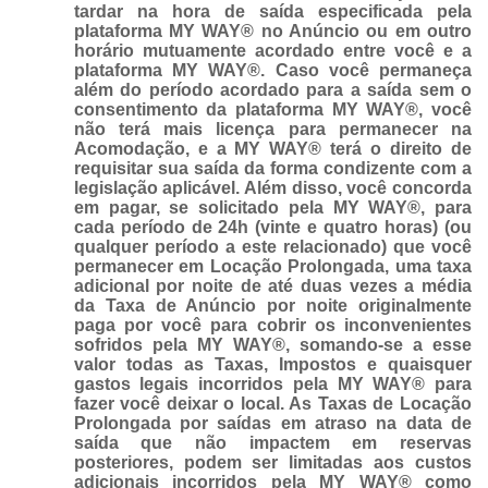
tardar na hora de saída especificada pela
plataforma MY WAY® no Anúncio ou em outro
horário mutuamente acordado entre você e a
plataforma MY WAY®. Caso você permaneça
além do período acordado para a saída sem o
consentimento da plataforma MY WAY®, você
não terá mais licença para permanecer na
Acomodação, e a MY WAY® terá o direito de
requisitar sua saída da forma condizente com a
legislação aplicável. Além disso, você concorda
em pagar, se solicitado pela MY WAY®, para
cada período de 24h (vinte e quatro horas) (ou
qualquer período a este relacionado) que você
permanecer em Locação Prolongada, uma taxa
adicional por noite de até duas vezes a média
da Taxa de Anúncio por noite originalmente
paga por você para cobrir os inconvenientes
sofridos pela MY WAY®, somando-se a esse
valor todas as Taxas, Impostos e quaisquer
gastos legais incorridos pela MY WAY® para
fazer você deixar o local. As Taxas de Locação
Prolongada por saídas em atraso na data de
saída que não impactem em reservas
posteriores, podem ser limitadas aos custos
adicionais incorridos pela MY WAY® como