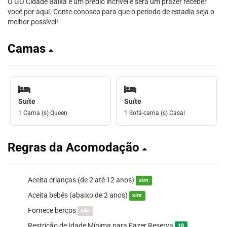
O GO Cidade Baixa é um prédio incrível e será um prazer receber
você por aqui. Conte conosco para que o período de estadia seja o
melhor possível!
Camas
Suíte
Suíte
1 Cama (s) Queen
1 Sofá-cama (s) Casal
Regras da Acomodação
Aceita crianças (de 2 até 12 anos)
sim
Aceita bebês (abaixo de 2 anos)
sim
Fornece berços
não
Restrição de Idade Mínima para Fazer Reserva
18