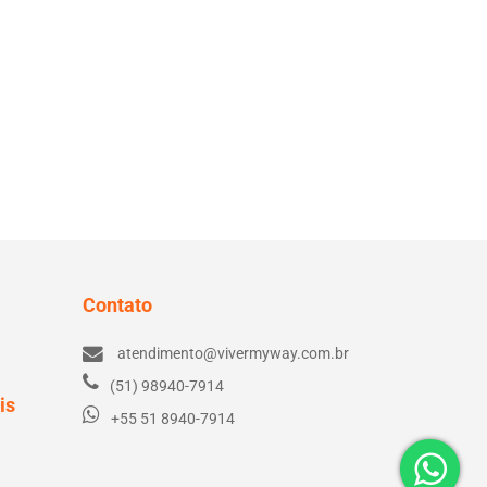
Contato
atendimento@vivermyway.com.br
(51) 98940-7914
is
+55 51 8940-7914