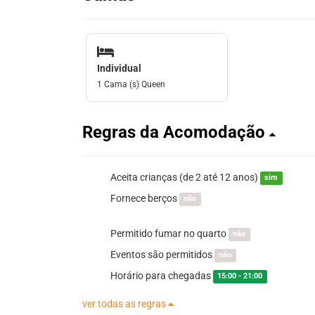
Individual
1 Cama (s) Queen
Regras da Acomodação
Aceita crianças (de 2 até 12 anos)
sim
Fornece berços
não
Permitido fumar no quarto
não
Eventos são permitidos
não
Horário para chegadas
15:00 - 21:00
ver todas as regras