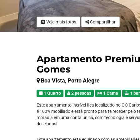
Veja mais fotos
Compartilhar
Apartamento Premiu
Gomes
Boa Vista, Porto Alegre
1 Quarto
2 pessoas
1 Cama
1 ba
Este apartamento incrível fica localizado no GO Carlo
é 100% mobiliado e está pronto para te receber pelo 
moradia em uma conta única, com tecnologia e servi
desejados!
Este apartamento está equipado com as amenidades 