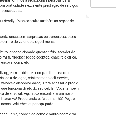
 desejar! Unimos a tecnologia e pessoas para
m praticidade e excelente prestação de serviços
necessidades.
t Friendly! (Mas consulte também as regras do
onta única, sem surpresas ou burocracia: o seu
 dentro do valor do aluguel mensal.
iro, ar condicionado quente e frio, secador de
Wi-fi, frigobar, fogão cooktop, chaleira elétrica,
e enxoval completo.
living, com ambientes compartilhados como:
ia, sala de jogos, mini mercado self-service,
 valores e disponibilidade). Para acessar o prédio
que funciona direto do seu celular. Você também
oca de enxoval. Aqui você encontrará um novo
o e interativo! Procurando café da manhã? Pegue
a nossa Cokitchen super equipada!
idade Baixa, conhecido como o bairro boêmio da