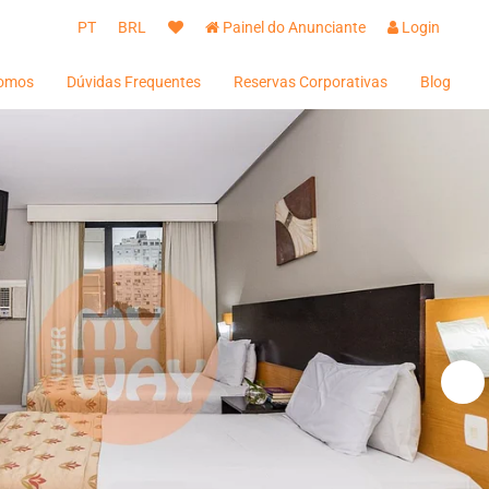
PT
BRL
Painel do Anunciante
Login
omos
Dúvidas Frequentes
Reservas Corporativas
Blog