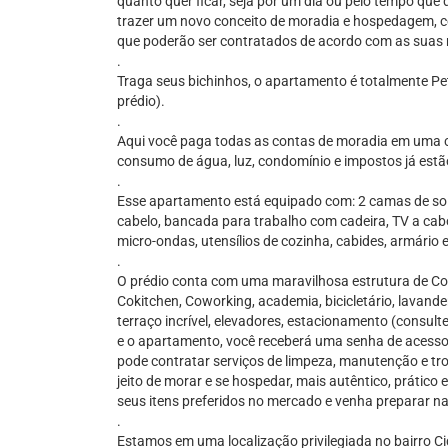
quanto quer ficar, seja por um dia ou pelo tempo que
trazer um novo conceito de moradia e hospedagem, co
que poderão ser contratados de acordo com as suas 
.
Traga seus bichinhos, o apartamento é totalmente Pe
prédio).
.
Aqui você paga todas as contas de moradia em uma c
consumo de água, luz, condomínio e impostos já estão
.
Esse apartamento está equipado com: 2 camas de solte
cabelo, bancada para trabalho com cadeira, TV a cabo, 
micro-ondas, utensílios de cozinha, cabides, armário 
.
O prédio conta com uma maravilhosa estrutura de Co
Cokitchen, Coworking, academia, bicicletário, lavander
terraço incrível, elevadores, estacionamento (consulte
e o apartamento, você receberá uma senha de acesso 
pode contratar serviços de limpeza, manutenção e tr
jeito de morar e se hospedar, mais autêntico, prátic
seus itens preferidos no mercado e venha preparar n
.
Estamos em uma localização privilegiada no bairro C