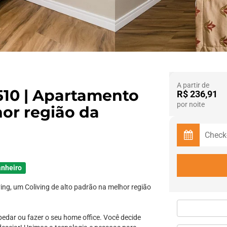
A partir de
510 | Apartamento
R$ 236,91
por noite
or região da
anheiro
ing, um Coliving de alto padrão na melhor região
pedar ou fazer o seu home office. Você decide