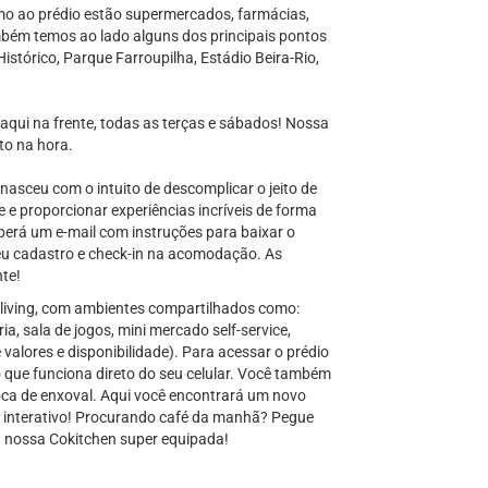
imo ao prédio estão supermercados, farmácias,
ambém temos ao lado alguns dos principais pontos
Histórico, Parque Farroupilha, Estádio Beira-Rio,
 aqui na frente, todas as terças e sábados! Nossa
ito na hora.
nasceu com o intuito de descomplicar o jeito de
e e proporcionar experiências incríveis de forma
berá um e-mail com instruções para baixar o
eu cadastro e check-in na acomodação. As
nte!
living, com ambientes compartilhados como:
ia, sala de jogos, mini mercado self-service,
 valores e disponibilidade). Para acessar o prédio
que funciona direto do seu celular. Você também
oca de enxoval. Aqui você encontrará um novo
o e interativo! Procurando café da manhã? Pegue
a nossa Cokitchen super equipada!