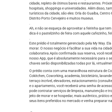
cidade, repleto de ótimos bares e restaurantes. Próx
hospitais, shoppings e universidades. Além disso, t
turísticos da cidade, são eles: Orla do Guaíba, Centro 
Distrito Porto Cervejeiro e muitos museus.
.
Ah, e não se esqueça de aproveitar a feirinha que tem
dica é o pastelzinho de feira com aquele cafezinho, fe
.
Este prédio é totalmente gerenciado pela My Way. Ela 
morar. O nosso negócio é facilitar a sua vida na cidad
colaborativa.Após confirmada sua reserva, você rece
nosso App, que é absolutamente necessário para o s
chaves serão disponibilizadas todas por lá, virtualme
O prédio conta com uma maravilhosa estrutura de Co
Cokitchen, Coworking, academia, bicicletário, lavander
terraço incrível, elevadores, estacionamento (consulte
e o apartamento, você receberá uma senha de acesso 
pode contratar serviços de limpeza, manutenção e tr
jeito de morar e se hospedar, mais autêntico, prátic
seus itens preferidos no mercado e venha preparar n