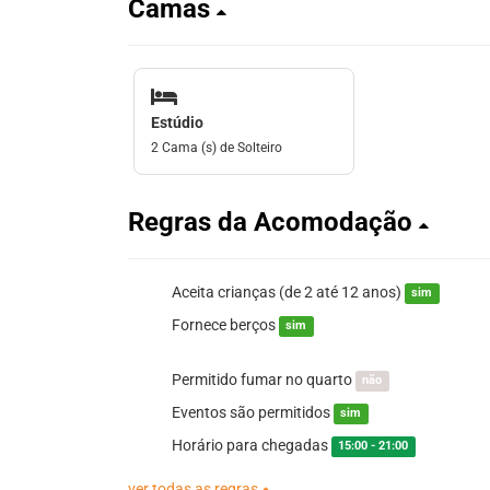
Camas
Estúdio
2 Cama (s) de Solteiro
Regras da Acomodação
Aceita crianças (de 2 até 12 anos)
sim
Fornece berços
sim
Permitido fumar no quarto
não
Eventos são permitidos
sim
Horário para chegadas
15:00 - 21:00
ver todas as regras