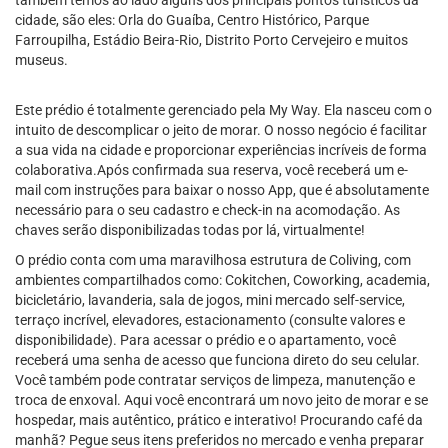
também temos ao lado alguns dos principais pontos turísticos da
cidade, são eles: Orla do Guaíba, Centro Histórico, Parque
Farroupilha, Estádio Beira-Rio, Distrito Porto Cervejeiro e muitos
museus.
Este prédio é totalmente gerenciado pela My Way. Ela nasceu com o
intuito de descomplicar o jeito de morar. O nosso negócio é facilitar
a sua vida na cidade e proporcionar experiências incríveis de forma
colaborativa.Após confirmada sua reserva, você receberá um e-
mail com instruções para baixar o nosso App, que é absolutamente
necessário para o seu cadastro e check-in na acomodação. As
chaves serão disponibilizadas todas por lá, virtualmente!
O prédio conta com uma maravilhosa estrutura de Coliving, com
ambientes compartilhados como: Cokitchen, Coworking, academia,
bicicletário, lavanderia, sala de jogos, mini mercado self-service,
terraço incrível, elevadores, estacionamento (consulte valores e
disponibilidade). Para acessar o prédio e o apartamento, você
receberá uma senha de acesso que funciona direto do seu celular.
Você também pode contratar serviços de limpeza, manutenção e
troca de enxoval. Aqui você encontrará um novo jeito de morar e se
hospedar, mais autêntico, prático e interativo! Procurando café da
manhã? Pegue seus itens preferidos no mercado e venha preparar