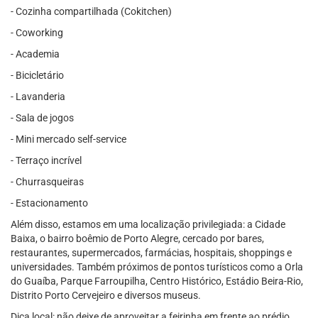
- Cozinha compartilhada (Cokitchen)
- Coworking
- Academia
- Bicicletário
- Lavanderia
- Sala de jogos
- Mini mercado self-service
- Terraço incrível
- Churrasqueiras
- Estacionamento
Além disso, estamos em uma localização privilegiada: a Cidade
Baixa, o bairro boêmio de Porto Alegre, cercado por bares,
restaurantes, supermercados, farmácias, hospitais, shoppings e
universidades. Também próximos de pontos turísticos como a Orla
do Guaíba, Parque Farroupilha, Centro Histórico, Estádio Beira-Rio,
Distrito Porto Cervejeiro e diversos museus.
Dica local: não deixe de aproveitar a feirinha em frente ao prédio,