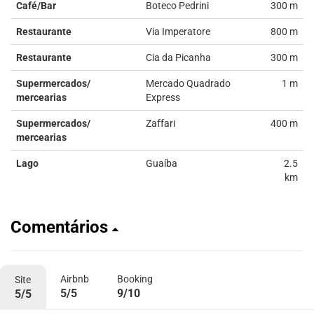
Café/Bar
Boteco Pedrini
300 m
Restaurante
Via Imperatore
800 m
Restaurante
Cia da Picanha
300 m
Supermercados/
Mercado Quadrado
1 m
mercearias
Express
Supermercados/
Zaffari
400 m
mercearias
Lago
Guaíba
2.5
km
Comentários
Airbnb
Booking
Site
5/5
9/10
5/5