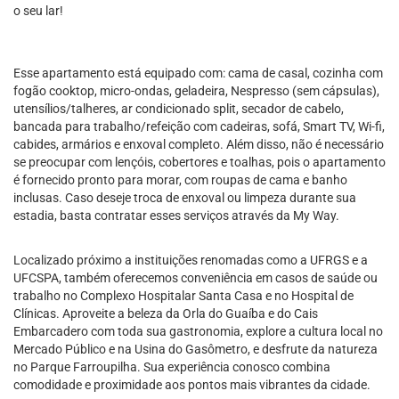
o seu lar!
Esse apartamento está equipado com: cama de casal, cozinha com
fogão cooktop, micro-ondas, geladeira, Nespresso (sem cápsulas),
utensílios/talheres, ar condicionado split, secador de cabelo,
bancada para trabalho/refeição com cadeiras, sofá, Smart TV, Wi-fi,
cabides, armários e enxoval completo. Além disso, não é necessário
se preocupar com lençóis, cobertores e toalhas, pois o apartamento
é fornecido pronto para morar, com roupas de cama e banho
inclusas. Caso deseje troca de enxoval ou limpeza durante sua
estadia, basta contratar esses serviços através da My Way.
Localizado próximo a instituições renomadas como a UFRGS e a
UFCSPA, também oferecemos conveniência em casos de saúde ou
trabalho no Complexo Hospitalar Santa Casa e no Hospital de
Clínicas. Aproveite a beleza da Orla do Guaíba e do Cais
Embarcadero com toda sua gastronomia, explore a cultura local no
Mercado Público e na Usina do Gasômetro, e desfrute da natureza
no Parque Farroupilha. Sua experiência conosco combina
comodidade e proximidade aos pontos mais vibrantes da cidade.