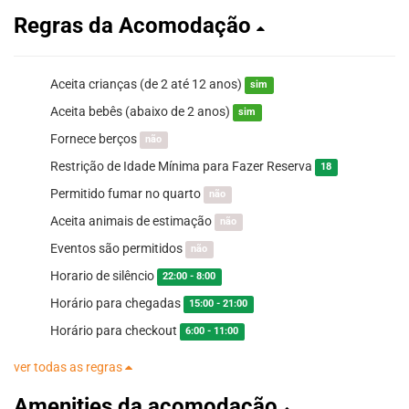
Regras da Acomodação
Aceita crianças (de 2 até 12 anos)
sim
Aceita bebês (abaixo de 2 anos)
sim
Fornece berços
não
Restrição de Idade Mínima para Fazer Reserva
18
Permitido fumar no quarto
não
Aceita animais de estimação
não
Eventos são permitidos
não
Horario de silêncio
22:00 - 8:00
Horário para chegadas
15:00 - 21:00
Horário para checkout
6:00 - 11:00
ver todas as regras
Amenities da acomodação