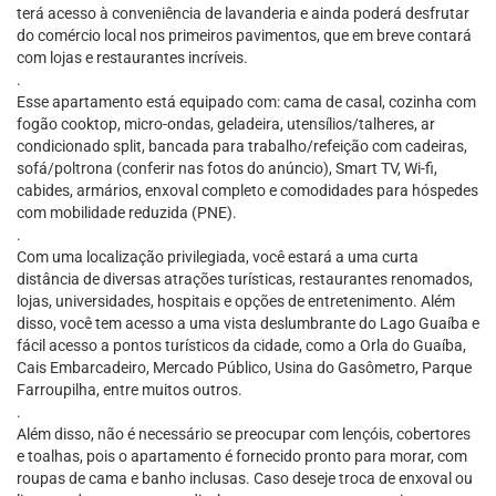
terá acesso à conveniência de lavanderia e ainda poderá desfrutar
do comércio local nos primeiros pavimentos, que em breve contará
com lojas e restaurantes incríveis.
.
Esse apartamento está equipado com: cama de casal, cozinha com
fogão cooktop, micro-ondas, geladeira, utensílios/talheres, ar
condicionado split, bancada para trabalho/refeição com cadeiras,
sofá/poltrona (conferir nas fotos do anúncio), Smart TV, Wi-fi,
cabides, armários, enxoval completo e comodidades para hóspedes
com mobilidade reduzida (PNE).
.
Com uma localização privilegiada, você estará a uma curta
distância de diversas atrações turísticas, restaurantes renomados,
lojas, universidades, hospitais e opções de entretenimento. Além
disso, você tem acesso a uma vista deslumbrante do Lago Guaíba e
fácil acesso a pontos turísticos da cidade, como a Orla do Guaíba,
Cais Embarcadeiro, Mercado Público, Usina do Gasômetro, Parque
Farroupilha, entre muitos outros.
.
Além disso, não é necessário se preocupar com lençóis, cobertores
e toalhas, pois o apartamento é fornecido pronto para morar, com
roupas de cama e banho inclusas. Caso deseje troca de enxoval ou