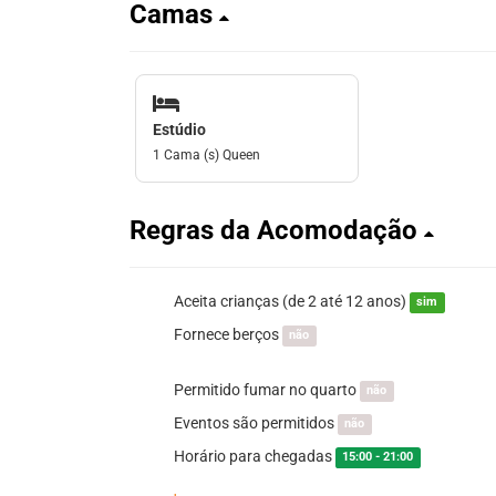
Camas
Estúdio
1 Cama (s) Queen
Regras da Acomodação
Aceita crianças (de 2 até 12 anos)
sim
Fornece berços
não
Permitido fumar no quarto
não
Eventos são permitidos
não
Horário para chegadas
15:00 - 21:00