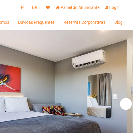
PT
BRL
Painel do Anunciante
Login
omos
Dúvidas Frequentes
Reservas Corporativas
Blog