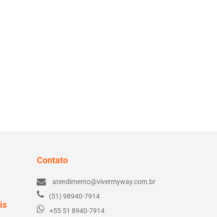
Contato
atendimento@vivermyway.com.br
(51) 98940-7914
is
+55 51 8940-7914