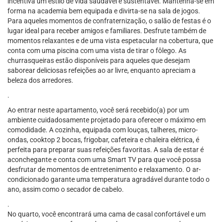
incentiva um estilo de vida saudável e sustentável. Mantenha-se em
forma na academia bem equipada e divirta-se na sala de jogos.
Para aqueles momentos de confraternização, o salão de festas é o
lugar ideal para receber amigos e familiares. Desfrute também de
momentos relaxantes e de uma vista espetacular na cobertura, que
conta com uma piscina com uma vista de tirar o fôlego. As
churrasqueiras estão disponíveis para aqueles que desejam
saborear deliciosas refeições ao ar livre, enquanto apreciam a
beleza dos arredores.
.
Ao entrar neste apartamento, você será recebido(a) por um
ambiente cuidadosamente projetado para oferecer o máximo em
comodidade. A cozinha, equipada com louças, talheres, micro-
ondas, cooktop 2 bocas, frigobar, cafeteira e chaleira elétrica, é
perfeita para preparar suas refeições favoritas. A sala de estar é
aconchegante e conta com uma Smart TV para que você possa
desfrutar de momentos de entretenimento e relaxamento. O ar-
condicionado garante uma temperatura agradável durante todo o
ano, assim como o secador de cabelo.
.
No quarto, você encontrará uma cama de casal confortável e um