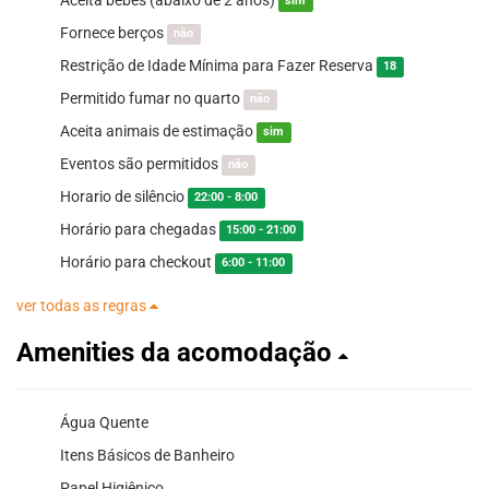
sim
Fornece berços
não
Restrição de Idade Mínima para Fazer Reserva
18
Permitido fumar no quarto
não
Aceita animais de estimação
sim
Eventos são permitidos
não
Horario de silêncio
22:00 - 8:00
Horário para chegadas
15:00 - 21:00
Horário para checkout
6:00 - 11:00
ver todas as regras
Amenities da acomodação
Água Quente
Itens Básicos de Banheiro
Papel Higiênico