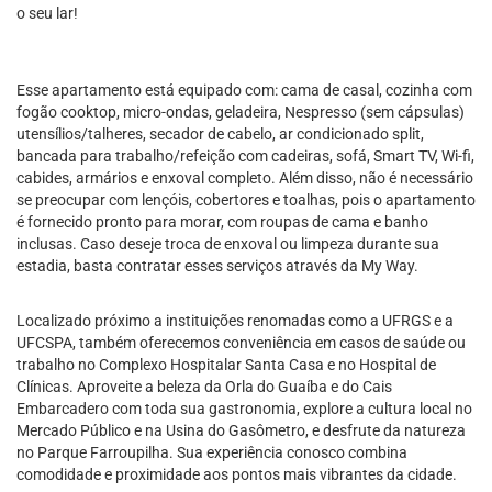
o seu lar!
Esse apartamento está equipado com: cama de casal, cozinha com
fogão cooktop, micro-ondas, geladeira, Nespresso (sem cápsulas)
utensílios/talheres, secador de cabelo, ar condicionado split,
bancada para trabalho/refeição com cadeiras, sofá, Smart TV, Wi-fi,
cabides, armários e enxoval completo. Além disso, não é necessário
se preocupar com lençóis, cobertores e toalhas, pois o apartamento
é fornecido pronto para morar, com roupas de cama e banho
inclusas. Caso deseje troca de enxoval ou limpeza durante sua
estadia, basta contratar esses serviços através da My Way.
Localizado próximo a instituições renomadas como a UFRGS e a
UFCSPA, também oferecemos conveniência em casos de saúde ou
trabalho no Complexo Hospitalar Santa Casa e no Hospital de
Clínicas. Aproveite a beleza da Orla do Guaíba e do Cais
Embarcadero com toda sua gastronomia, explore a cultura local no
Mercado Público e na Usina do Gasômetro, e desfrute da natureza
no Parque Farroupilha. Sua experiência conosco combina
comodidade e proximidade aos pontos mais vibrantes da cidade.