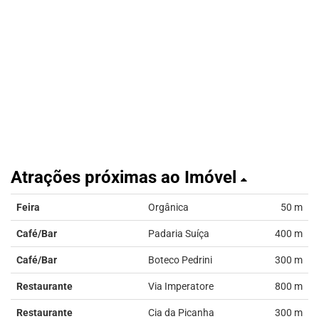
Atrações próximas ao Imóvel
Feira
Orgânica
50 m
Café/Bar
Padaria Suíça
400 m
Café/Bar
Boteco Pedrini
300 m
Restaurante
Via Imperatore
800 m
Restaurante
Cia da Picanha
300 m