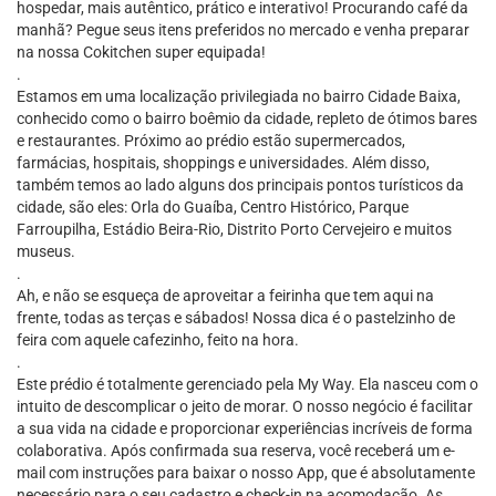
hospedar, mais autêntico, prático e interativo! Procurando café da
manhã? Pegue seus itens preferidos no mercado e venha preparar
na nossa Cokitchen super equipada!
.
Estamos em uma localização privilegiada no bairro Cidade Baixa,
conhecido como o bairro boêmio da cidade, repleto de ótimos bares
e restaurantes. Próximo ao prédio estão supermercados,
farmácias, hospitais, shoppings e universidades. Além disso,
também temos ao lado alguns dos principais pontos turísticos da
cidade, são eles: Orla do Guaíba, Centro Histórico, Parque
Farroupilha, Estádio Beira-Rio, Distrito Porto Cervejeiro e muitos
museus.
.
Ah, e não se esqueça de aproveitar a feirinha que tem aqui na
frente, todas as terças e sábados! Nossa dica é o pastelzinho de
feira com aquele cafezinho, feito na hora.
.
Este prédio é totalmente gerenciado pela My Way. Ela nasceu com o
intuito de descomplicar o jeito de morar. O nosso negócio é facilitar
a sua vida na cidade e proporcionar experiências incríveis de forma
colaborativa. Após confirmada sua reserva, você receberá um e-
mail com instruções para baixar o nosso App, que é absolutamente
necessário para o seu cadastro e check-in na acomodação. As