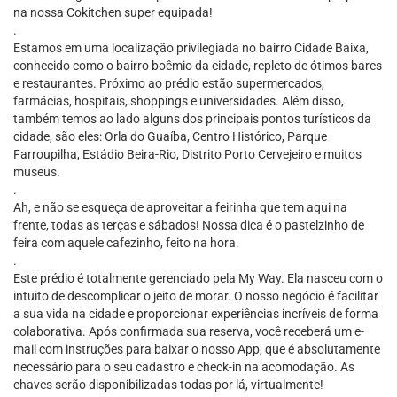
na nossa Cokitchen super equipada!
.
Estamos em uma localização privilegiada no bairro Cidade Baixa,
conhecido como o bairro boêmio da cidade, repleto de ótimos bares
e restaurantes. Próximo ao prédio estão supermercados,
farmácias, hospitais, shoppings e universidades. Além disso,
também temos ao lado alguns dos principais pontos turísticos da
cidade, são eles: Orla do Guaíba, Centro Histórico, Parque
Farroupilha, Estádio Beira-Rio, Distrito Porto Cervejeiro e muitos
museus.
.
Ah, e não se esqueça de aproveitar a feirinha que tem aqui na
frente, todas as terças e sábados! Nossa dica é o pastelzinho de
feira com aquele cafezinho, feito na hora.
.
Este prédio é totalmente gerenciado pela My Way. Ela nasceu com o
intuito de descomplicar o jeito de morar. O nosso negócio é facilitar
a sua vida na cidade e proporcionar experiências incríveis de forma
colaborativa. Após confirmada sua reserva, você receberá um e-
mail com instruções para baixar o nosso App, que é absolutamente
necessário para o seu cadastro e check-in na acomodação. As
chaves serão disponibilizadas todas por lá, virtualmente!