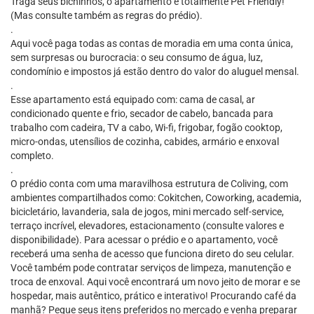
Traga seus bichinhos, o apartamento é totalmente Pet Friendly!
(Mas consulte também as regras do prédio).
.
Aqui você paga todas as contas de moradia em uma conta única,
sem surpresas ou burocracia: o seu consumo de água, luz,
condomínio e impostos já estão dentro do valor do aluguel mensal.
.
Esse apartamento está equipado com: cama de casal, ar
condicionado quente e frio, secador de cabelo, bancada para
trabalho com cadeira, TV a cabo, Wi-fi, frigobar, fogão cooktop,
micro-ondas, utensílios de cozinha, cabides, armário e enxoval
completo.
.
O prédio conta com uma maravilhosa estrutura de Coliving, com
ambientes compartilhados como: Cokitchen, Coworking, academia,
bicicletário, lavanderia, sala de jogos, mini mercado self-service,
terraço incrível, elevadores, estacionamento (consulte valores e
disponibilidade). Para acessar o prédio e o apartamento, você
receberá uma senha de acesso que funciona direto do seu celular.
Você também pode contratar serviços de limpeza, manutenção e
troca de enxoval. Aqui você encontrará um novo jeito de morar e se
hospedar, mais autêntico, prático e interativo! Procurando café da
manhã? Pegue seus itens preferidos no mercado e venha preparar