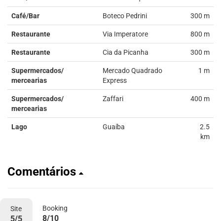
Café/Bar
Boteco Pedrini
300 m
Restaurante
Via Imperatore
800 m
Restaurante
Cia da Picanha
300 m
Supermercados/
Mercado Quadrado
1 m
mercearias
Express
Supermercados/
Zaffari
400 m
mercearias
Lago
Guaíba
2.5
km
Comentários
Booking
Site
8/10
5/5