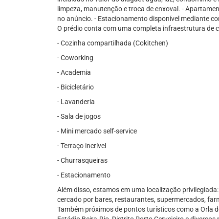
limpeza, manutenção e troca de enxoval. - Apartame
no anúncio. - Estacionamento disponível mediante con
O prédio conta com uma completa infraestrutura de coli
- Cozinha compartilhada (Cokitchen)
- Coworking
- Academia
- Bicicletário
- Lavanderia
- Sala de jogos
- Mini mercado self-service
- Terraço incrível
- Churrasqueiras
- Estacionamento
Além disso, estamos em uma localização privilegiada: 
cercado por bares, restaurantes, supermercados, farm
Também próximos de pontos turísticos como a Orla do