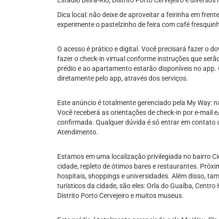
Estádio Beira-Rio, Distrito Porto Cervejeiro e diverso
Dica local: não deixe de aproveitar a feirinha em fren
experimente o pastelzinho de feira com café fresquin
O acesso é prático e digital. Você precisará fazer o 
fazer o check-in virtual conforme instruções que serã
prédio e ao apartamento estarão disponíveis no app.
diretamente pelo app, através dos serviços.
Este anúncio é totalmente gerenciado pela My Way: n
Você receberá as orientações de check-in por e-mail e
confirmada. Qualquer dúvida é só entrar em contato 
Atendimento.
Estamos em uma localização privilegiada no bairro C
cidade, repleto de ótimos bares e restaurantes. Próx
hospitais, shoppings e universidades. Além disso, t
turísticos da cidade, são eles: Orla do Guaíba, Centro 
Distrito Porto Cervejeiro e muitos museus.