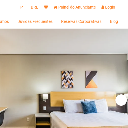
PT
BRL
Painel do Anunciante
Login
omos
Dúvidas Frequentes
Reservas Corporativas
Blog