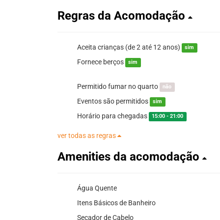
Regras da Acomodação
Aceita crianças (de 2 até 12 anos)
sim
Fornece berços
sim
Permitido fumar no quarto
não
Eventos são permitidos
sim
Horário para chegadas
15:00 - 21:00
ver todas as regras
Amenities da acomodação
Água Quente
Itens Básicos de Banheiro
Secador de Cabelo