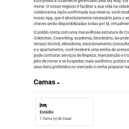
Este prédio é totalmente gerenciado pela My Way. Ela 
morar. O nosso negócio é facilitar a sua vida na cidad
colaborativa.Após confirmada sua reserva, você rece
nosso App, que é absolutamente necessário para o s
chaves serão disponibilizadas todas por lá, virtualme
O prédio conta com uma maravilhosa estrutura de Co
Cokitchen, Coworking, academia, bicicletário, lavander
terraço incrível, elevadores, estacionamento (consulte
e o apartamento, você receberá uma senha de acesso 
pode contratar serviços de limpeza, manutenção e tr
jeito de morar e se hospedar, mais autêntico, prátic
seus itens preferidos no mercado e venha preparar n
Camas
Estúdio
1 Cama (s) de Casal