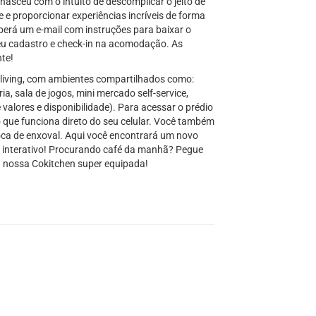
nasceu com o intuito de descomplicar o jeito de
e e proporcionar experiências incríveis de forma
berá um e-mail com instruções para baixar o
eu cadastro e check-in na acomodação. As
nte!
living, com ambientes compartilhados como:
ia, sala de jogos, mini mercado self-service,
 valores e disponibilidade). Para acessar o prédio
que funciona direto do seu celular. Você também
oca de enxoval. Aqui você encontrará um novo
o e interativo! Procurando café da manhã? Pegue
a nossa Cokitchen super equipada!