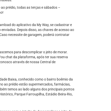
s museus.
te ao prédio, todas as terças e sábados –
ho!
download do aplicativo da My Way, se cadastrar e
o enviadas. Depois disso, as chaves de acesso ao
 Caso necessite de garagem, poderá contratar
ascemos para descomplicar o jeito de morar.
/ou chat da plataforma, após ter sua reserva
conosco através de nossa Central de
idade Baixa, conhecido como o bairro boêmio da
imo ao prédio estão supermercados, farmácias,
ambém temos ao lado alguns dos principais pontos
Histórico, Parque Farroupilha, Estádio Beira-Rio,