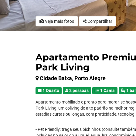
Veja mais fotos
Compartilhar
Apartamento Premiu
Park Living
Cidade Baixa, Porto Alegre
1 Quarto
2 pessoas
1 Cama
1 ba
Apartamento mobiliado e pronto para morar, se hosp
Park Living, um coliving de alto padrão na melhor regi
estadias curtas ou longas, com praticidade, tecnologi
- Pet Friendly: traga seus bichinhos (consulte também 
incluídas no valor do aluguel: água, luz, condomínio e 