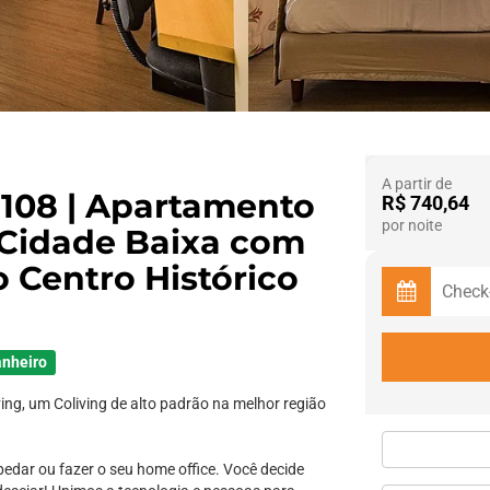
A partir de
1108 | Apartamento
R$ 740,64
por noite
 Cidade Baixa com
o Centro Histórico
anheiro
ing, um Coliving de alto padrão na melhor região
pedar ou fazer o seu home office. Você decide