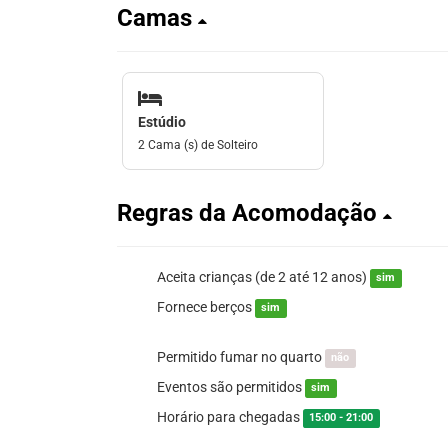
Camas
Estúdio
2 Cama (s) de Solteiro
Regras da Acomodação
Aceita crianças (de 2 até 12 anos)
sim
Fornece berços
sim
Permitido fumar no quarto
não
Eventos são permitidos
sim
Horário para chegadas
15:00 - 21:00