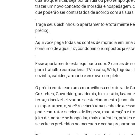
quanto quer ficar, seja por um dia ou pelo tempo que
trazer um novo conceito de moradia e hospedagem, co
que poderão ser contratados de acordo com as suas 
.
Traga seus bichinhos, o apartamento é totalmente Pe
prédio).
.
Aqui você paga todas as contas de moradia em uma c
consumo de água, luz, condomínio e impostos já estão
.
Esse apartamento está equipado com: 2 camas de solt
para trabalho com cadeira, TV a cabo, Wi-fi, frigobar,
cozinha, cabides, armário e enxoval completo.
.
O prédio conta com uma maravilhosa estrutura de Co
Cokitchen, Coworking, academia, bicicletário, lavander
terraço incrível, elevadores, estacionamento (consulte
e o apartamento, você receberá uma senha de acesso 
pode contratar serviços de limpeza, manutenção e tr
jeito de morar e se hospedar, mais autêntico, prátic
seus itens preferidos no mercado e venha preparar n
.