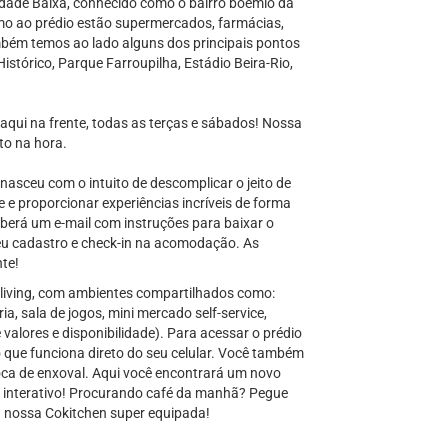
idade Baixa, conhecido como o bairro boêmio da
imo ao prédio estão supermercados, farmácias,
ambém temos ao lado alguns dos principais pontos
Histórico, Parque Farroupilha, Estádio Beira-Rio,
 aqui na frente, todas as terças e sábados! Nossa
ito na hora.
nasceu com o intuito de descomplicar o jeito de
e e proporcionar experiências incríveis de forma
eberá um e-mail com instruções para baixar o
eu cadastro e check-in na acomodação. As
nte!
living, com ambientes compartilhados como:
ia, sala de jogos, mini mercado self-service,
 valores e disponibilidade). Para acessar o prédio
que funciona direto do seu celular. Você também
oca de enxoval. Aqui você encontrará um novo
o e interativo! Procurando café da manhã? Pegue
a nossa Cokitchen super equipada!