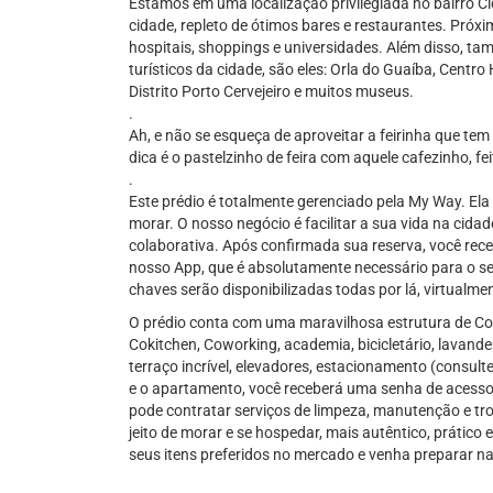
Estamos em uma localização privilegiada no bairro C
cidade, repleto de ótimos bares e restaurantes. Próx
hospitais, shoppings e universidades. Além disso, t
turísticos da cidade, são eles: Orla do Guaíba, Centro 
Distrito Porto Cervejeiro e muitos museus.
.
Ah, e não se esqueça de aproveitar a feirinha que tem
dica é o pastelzinho de feira com aquele cafezinho, fe
.
Este prédio é totalmente gerenciado pela My Way. Ela 
morar. O nosso negócio é facilitar a sua vida na cidad
colaborativa. Após confirmada sua reserva, você rec
nosso App, que é absolutamente necessário para o s
chaves serão disponibilizadas todas por lá, virtualme
O prédio conta com uma maravilhosa estrutura de Co
Cokitchen, Coworking, academia, bicicletário, lavander
terraço incrível, elevadores, estacionamento (consulte
e o apartamento, você receberá uma senha de acesso 
pode contratar serviços de limpeza, manutenção e tr
jeito de morar e se hospedar, mais autêntico, prátic
seus itens preferidos no mercado e venha preparar n