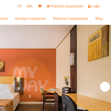
PT
BRL
Painel do Anunciante
Login
omos
Dúvidas Frequentes
Reservas Corporativas
Blog