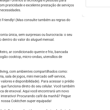
 desejar! Unimos a tecnologia e pessoas para
m praticidade e excelente prestação de serviços
necessidades.
t Friendly! (Mas consulte também as regras do
onta única, sem surpresas ou burocracia: o seu
 dentro do valor do aluguel mensal.
eiro, ar condicionado quente e frio, bancada
 fogão cooktop, micro-ondas, utensílios de
living, com ambientes compartilhados como:
ia, sala de jogos, mini mercado self-service,
 valores e disponibilidade). Para acessar o prédio
que funciona direto do seu celular. Você também
oca de enxoval. Aqui você encontrará um novo
o e interativo! Procurando café da manhã? Pegue
a nossa Cokitchen super equipada!