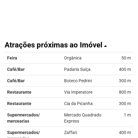
Atrações próximas ao Imóvel
Feira
Orgânica
50 m
Café/Bar
Padaria Suíça
400 m
Café/Bar
Boteco Pedrini
300 m
Restaurante
Via Imperatore
800 m
Restaurante
Cia da Picanha
300 m
Supermercados/
Mercado Quadrado
1 m
mercearias
Express
Supermercados/
Zaffari
400 m