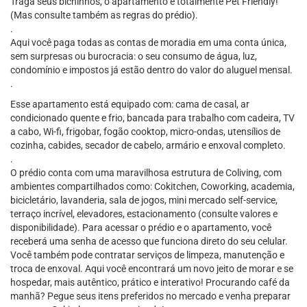
Traga seus bichinhos, o apartamento é totalmente Pet Friendly!
(Mas consulte também as regras do prédio).
.
Aqui você paga todas as contas de moradia em uma conta única,
sem surpresas ou burocracia: o seu consumo de água, luz,
condomínio e impostos já estão dentro do valor do aluguel mensal.
.
Esse apartamento está equipado com: cama de casal, ar
condicionado quente e frio, bancada para trabalho com cadeira, TV
a cabo, Wi-fi, frigobar, fogão cooktop, micro-ondas, utensílios de
cozinha, cabides, secador de cabelo, armário e enxoval completo.
.
O prédio conta com uma maravilhosa estrutura de Coliving, com
ambientes compartilhados como: Cokitchen, Coworking, academia,
bicicletário, lavanderia, sala de jogos, mini mercado self-service,
terraço incrível, elevadores, estacionamento (consulte valores e
disponibilidade). Para acessar o prédio e o apartamento, você
receberá uma senha de acesso que funciona direto do seu celular.
Você também pode contratar serviços de limpeza, manutenção e
troca de enxoval. Aqui você encontrará um novo jeito de morar e se
hospedar, mais autêntico, prático e interativo! Procurando café da
manhã? Pegue seus itens preferidos no mercado e venha preparar