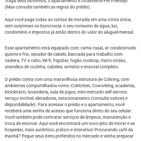
Traga seus bichinhos, o apartamento é totalmente Pet Friendly!
(Mas consulte também as regras do prédio).
.
Aqui você paga todas as contas de moradia em uma conta única,
sem surpresas ou burocracia: o seu consumo de água, luz,
condomínio e impostos já estão dentro do valor do aluguel mensal.
.
Esse apartamento está equipado com: cama casal, ar condicionado
quente e frio, secador de cabelo, bancada para trabalho com
cadeira, TV a cabo, Wi-fi, frigobar, fogão cooktop, micro-ondas,
utensílios de cozinha, cabides, armário e enxoval completo.
.
O prédio conta com uma maravilhosa estrutura de Coliving, com
ambientes compartilhados como: Cokitchen, Coworking, academia,
bicicletário, lavanderia, sala de jogos, mini mercado self-service,
terraço incrível, elevadores, estacionamento (consulte valores e
disponibilidade). Para acessar o prédio e o apartamento, você
receberá uma senha de acesso que funciona direto do seu celular.
Você também pode contratar serviços de limpeza, manutenção e
troca de enxoval. Aqui você encontrará um novo jeito de morar e se
hospedar, mais autêntico, prático e interativo! Procurando café da
manhã? Pegue seus itens preferidos no mercado e venha preparar