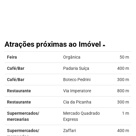
Atrações próximas ao Imóvel
Feira
Orgânica
50 m
Café/Bar
Padaria Suíça
400 m
Café/Bar
Boteco Pedrini
300 m
Restaurante
Via Imperatore
800 m
Restaurante
Cia da Picanha
300 m
Supermercados/
Mercado Quadrado
1 m
mercearias
Express
Supermercados/
Zaffari
400 m