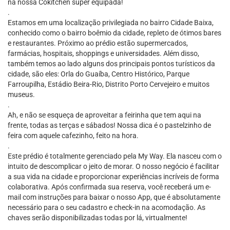
na nossa Cokitchen super equipada!
.
Estamos em uma localização privilegiada no bairro Cidade Baixa,
conhecido como o bairro boêmio da cidade, repleto de ótimos bares
e restaurantes. Próximo ao prédio estão supermercados,
farmácias, hospitais, shoppings e universidades. Além disso,
também temos ao lado alguns dos principais pontos turísticos da
cidade, são eles: Orla do Guaíba, Centro Histórico, Parque
Farroupilha, Estádio Beira-Rio, Distrito Porto Cervejeiro e muitos
museus.
.
Ah, e não se esqueça de aproveitar a feirinha que tem aqui na
frente, todas as terças e sábados! Nossa dica é o pastelzinho de
feira com aquele cafezinho, feito na hora.
.
Este prédio é totalmente gerenciado pela My Way. Ela nasceu com o
intuito de descomplicar o jeito de morar. O nosso negócio é facilitar
a sua vida na cidade e proporcionar experiências incríveis de forma
colaborativa. Após confirmada sua reserva, você receberá um e-
mail com instruções para baixar o nosso App, que é absolutamente
necessário para o seu cadastro e check-in na acomodação. As
chaves serão disponibilizadas todas por lá, virtualmente!