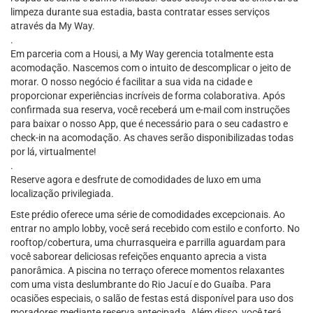
limpeza durante sua estadia, basta contratar esses serviços
através da My Way.
.
Em parceria com a Housi, a My Way gerencia totalmente esta
acomodação. Nascemos com o intuito de descomplicar o jeito de
morar. O nosso negócio é facilitar a sua vida na cidade e
proporcionar experiências incríveis de forma colaborativa. Após
confirmada sua reserva, você receberá um e-mail com instruções
para baixar o nosso App, que é necessário para o seu cadastro e
check-in na acomodação. As chaves serão disponibilizadas todas
por lá, virtualmente!
.
Reserve agora e desfrute de comodidades de luxo em uma
localização privilegiada.
Este prédio oferece uma série de comodidades excepcionais. Ao
entrar no amplo lobby, você será recebido com estilo e conforto. No
rooftop/cobertura, uma churrasqueira e parrilla aguardam para
você saborear deliciosas refeições enquanto aprecia a vista
panorâmica. A piscina no terraço oferece momentos relaxantes
com uma vista deslumbrante do Rio Jacuí e do Guaíba. Para
ocasiões especiais, o salão de festas está disponível para uso dos
moradores mediante reserva antecipada. Além disso, você terá