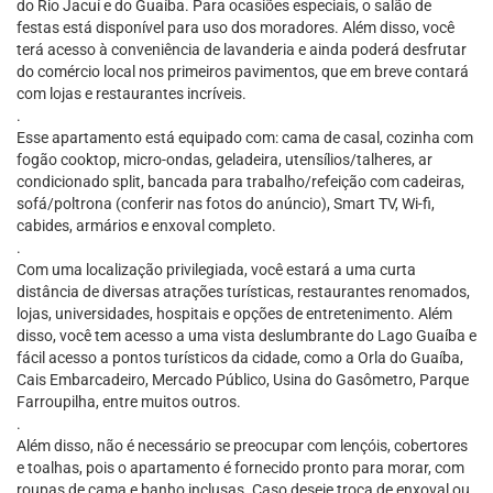
do Rio Jacuí e do Guaíba. Para ocasiões especiais, o salão de
festas está disponível para uso dos moradores. Além disso, você
terá acesso à conveniência de lavanderia e ainda poderá desfrutar
do comércio local nos primeiros pavimentos, que em breve contará
com lojas e restaurantes incríveis.
.
Esse apartamento está equipado com: cama de casal, cozinha com
fogão cooktop, micro-ondas, geladeira, utensílios/talheres, ar
condicionado split, bancada para trabalho/refeição com cadeiras,
sofá/poltrona (conferir nas fotos do anúncio), Smart TV, Wi-fi,
cabides, armários e enxoval completo.
.
Com uma localização privilegiada, você estará a uma curta
distância de diversas atrações turísticas, restaurantes renomados,
lojas, universidades, hospitais e opções de entretenimento. Além
disso, você tem acesso a uma vista deslumbrante do Lago Guaíba e
fácil acesso a pontos turísticos da cidade, como a Orla do Guaíba,
Cais Embarcadeiro, Mercado Público, Usina do Gasômetro, Parque
Farroupilha, entre muitos outros.
.
Além disso, não é necessário se preocupar com lençóis, cobertores
e toalhas, pois o apartamento é fornecido pronto para morar, com
roupas de cama e banho inclusas. Caso deseje troca de enxoval ou