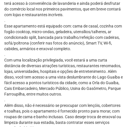
terá acesso à conveniência de lavanderia e ainda poderá desfrutar
do comércio local nos primeiros pavimentos, que em breve contará
com lojas e restaurantes incríveis.
.
Esse apartamento está equipado com: cama de casal, cozinha com
fogão cooktop, micro-ondas, geladeira, utensílios/talheres, ar
condicionado split, bancada para trabalho/refeição com cadeiras,
sofá/poltrona (conferir nas fotos do anúncio), Smart TV, Wi-fi,
cabides, armários e enxoval completo.
.
Com uma localização privilegiada, você estará a uma curta
distância de diversas atrações turísticas, restaurantes renomados,
lojas, universidades, hospitais e opções de entretenimento. Além
disso, você tem acesso a uma vista deslumbrante do Lago Guaíba e
fácil acesso a pontos turísticos da cidade, como a Orla do Guaíba,
Cais Embarcadeiro, Mercado Público, Usina do Gasômetro, Parque
Farroupilha, entre muitos outros.
.
Além disso, não é necessário se preocupar com lençóis, cobertores
e toalhas, pois o apartamento é fornecido pronto para morar, com
roupas de cama e banho inclusas. Caso deseje troca de enxoval ou
limpeza durante sua estadia, basta contratar esses serviços