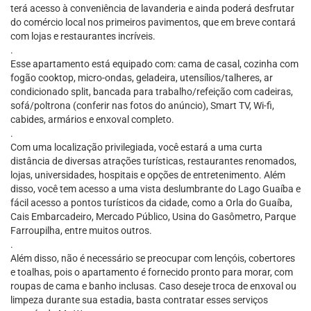
terá acesso à conveniência de lavanderia e ainda poderá desfrutar
do comércio local nos primeiros pavimentos, que em breve contará
com lojas e restaurantes incríveis.
.
Esse apartamento está equipado com: cama de casal, cozinha com
fogão cooktop, micro-ondas, geladeira, utensílios/talheres, ar
condicionado split, bancada para trabalho/refeição com cadeiras,
sofá/poltrona (conferir nas fotos do anúncio), Smart TV, Wi-fi,
cabides, armários e enxoval completo.
.
Com uma localização privilegiada, você estará a uma curta
distância de diversas atrações turísticas, restaurantes renomados,
lojas, universidades, hospitais e opções de entretenimento. Além
disso, você tem acesso a uma vista deslumbrante do Lago Guaíba e
fácil acesso a pontos turísticos da cidade, como a Orla do Guaíba,
Cais Embarcadeiro, Mercado Público, Usina do Gasômetro, Parque
Farroupilha, entre muitos outros.
.
Além disso, não é necessário se preocupar com lençóis, cobertores
e toalhas, pois o apartamento é fornecido pronto para morar, com
roupas de cama e banho inclusas. Caso deseje troca de enxoval ou
limpeza durante sua estadia, basta contratar esses serviços