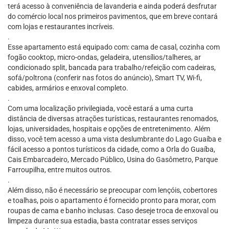
terá acesso à conveniência de lavanderia e ainda poderá desfrutar
do comércio local nos primeiros pavimentos, que em breve contará
com lojas e restaurantes incríveis.
.
Esse apartamento está equipado com: cama de casal, cozinha com
fogão cooktop, micro-ondas, geladeira, utensílios/talheres, ar
condicionado split, bancada para trabalho/refeição com cadeiras,
sofá/poltrona (conferir nas fotos do anúncio), Smart TV, Wi-fi,
cabides, armários e enxoval completo.
.
Com uma localização privilegiada, você estará a uma curta
distância de diversas atrações turísticas, restaurantes renomados,
lojas, universidades, hospitais e opções de entretenimento. Além
disso, você tem acesso a uma vista deslumbrante do Lago Guaíba e
fácil acesso a pontos turísticos da cidade, como a Orla do Guaíba,
Cais Embarcadeiro, Mercado Público, Usina do Gasômetro, Parque
Farroupilha, entre muitos outros.
.
Além disso, não é necessário se preocupar com lençóis, cobertores
e toalhas, pois o apartamento é fornecido pronto para morar, com
roupas de cama e banho inclusas. Caso deseje troca de enxoval ou
limpeza durante sua estadia, basta contratar esses serviços