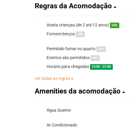
Regras da Acomodação
Aceita crianças (de 2 até 12 anos)
sim
Fornece berços
não
Permitido fumar no quarto
não
Eventos são permitidos
não
Horário para chegadas
15:00 - 21:00
ver todas as regras
Amenities da acomodação
Água Quente
Ar Condicionado