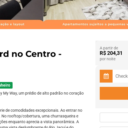
A partir de
d no Centro -
R$ 204,31
por noite
nheiro
by My Way, um prédio de alto padrão no coração
rie de comodidades excepcionais. Ao entrar no
o. No rooftop/cobertura, uma churrasqueira e
ições enquanto aprecia a vista panorâmica. A
uma vista deslumbrante do Rio Jacuí e do