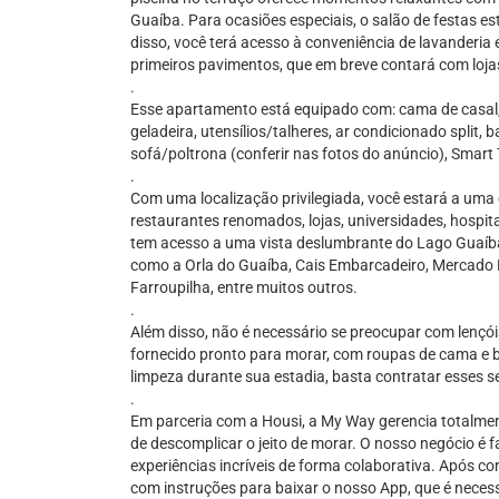
Guaíba. Para ocasiões especiais, o salão de festas e
disso, você terá acesso à conveniência de lavanderia 
primeiros pavimentos, que em breve contará com lojas 
.
Esse apartamento está equipado com: cama de casal
geladeira, utensílios/talheres, ar condicionado split
sofá/poltrona (conferir nas fotos do anúncio), Smart T
.
Com uma localização privilegiada, você estará a uma c
restaurantes renomados, lojas, universidades, hospit
tem acesso a uma vista deslumbrante do Lago Guaíba e
como a Orla do Guaíba, Cais Embarcadeiro, Mercado 
Farroupilha, entre muitos outros.
.
Além disso, não é necessário se preocupar com lençói
fornecido pronto para morar, com roupas de cama e b
limpeza durante sua estadia, basta contratar esses s
.
Em parceria com a Housi, a My Way gerencia totalm
de descomplicar o jeito de morar. O nosso negócio é fa
experiências incríveis de forma colaborativa. Após c
com instruções para baixar o nosso App, que é necess