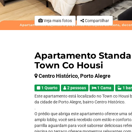
Veja mais fotos
Compartilhar
Apartamento Standar
Town Co Housi
Centro Histórico, Porto Alegre
1 Quarto
2 pessoas
1 Cama
1 ba
Este apartamento está localizado no Town co Housi 
da cidade de Porto Alegre, bairro Centro Histórico.
.
O prédio que abriga este apartamento oferece uma sé
amplo lobby, você será recebido com estilo e confort
parrilla aguardam para você saborear deliciosas refe
piscina no terraço oferece momentos relaxantes com 