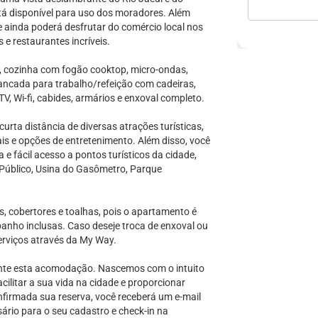
stá disponível para uso dos moradores. Além
e ainda poderá desfrutar do comércio local nos
e restaurantes incríveis.
, cozinha com fogão cooktop, micro-ondas,
, bancada para trabalho/refeição com cadeiras,
V, Wi-fi, cabides, armários e enxoval completo.
urta distância de diversas atrações turísticas,
ais e opções de entretenimento. Além disso, você
 fácil acesso a pontos turísticos da cidade,
Público, Usina do Gasômetro, Parque
s, cobertores e toalhas, pois o apartamento é
anho inclusas. Caso deseje troca de enxoval ou
erviços através da My Way.
ente esta acomodação. Nascemos com o intuito
cilitar a sua vida na cidade e proporcionar
onfirmada sua reserva, você receberá um e-mail
ário para o seu cadastro e check-in na