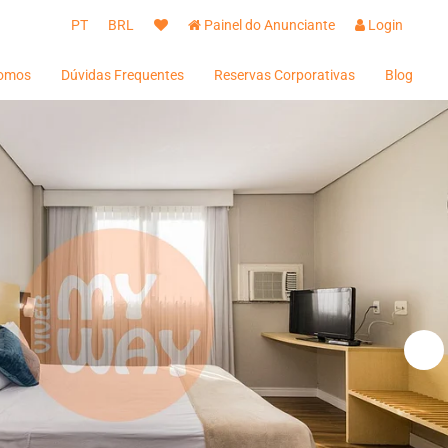
PT
BRL
Painel do Anunciante
Login
omos
Dúvidas Frequentes
Reservas Corporativas
Blog