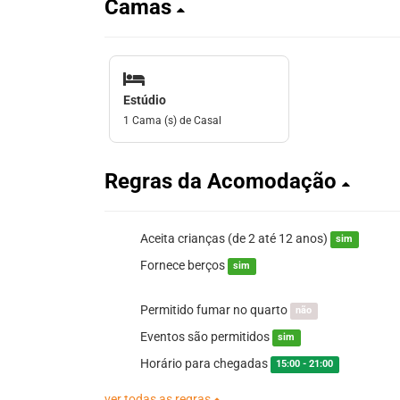
Camas
Estúdio
1 Cama (s) de Casal
Regras da Acomodação
Aceita crianças (de 2 até 12 anos)
sim
Fornece berços
sim
Permitido fumar no quarto
não
Eventos são permitidos
sim
Horário para chegadas
15:00 - 21:00
ver todas as regras