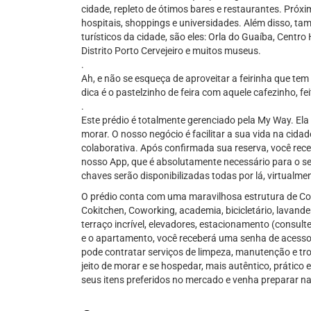
cidade, repleto de ótimos bares e restaurantes. Próx
hospitais, shoppings e universidades. Além disso, t
turísticos da cidade, são eles: Orla do Guaíba, Centro 
Distrito Porto Cervejeiro e muitos museus.
.
Ah, e não se esqueça de aproveitar a feirinha que tem
dica é o pastelzinho de feira com aquele cafezinho, fe
.
Este prédio é totalmente gerenciado pela My Way. Ela 
morar. O nosso negócio é facilitar a sua vida na cidad
colaborativa. Após confirmada sua reserva, você rec
nosso App, que é absolutamente necessário para o s
chaves serão disponibilizadas todas por lá, virtualme
O prédio conta com uma maravilhosa estrutura de Co
Cokitchen, Coworking, academia, bicicletário, lavander
terraço incrível, elevadores, estacionamento (consulte
e o apartamento, você receberá uma senha de acesso 
pode contratar serviços de limpeza, manutenção e tr
jeito de morar e se hospedar, mais autêntico, prátic
seus itens preferidos no mercado e venha preparar n