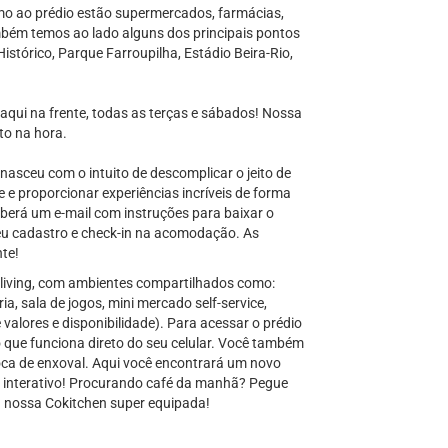
imo ao prédio estão supermercados, farmácias,
ambém temos ao lado alguns dos principais pontos
Histórico, Parque Farroupilha, Estádio Beira-Rio,
 aqui na frente, todas as terças e sábados! Nossa
ito na hora.
nasceu com o intuito de descomplicar o jeito de
e e proporcionar experiências incríveis de forma
eberá um e-mail com instruções para baixar o
eu cadastro e check-in na acomodação. As
nte!
living, com ambientes compartilhados como:
ia, sala de jogos, mini mercado self-service,
 valores e disponibilidade). Para acessar o prédio
que funciona direto do seu celular. Você também
oca de enxoval. Aqui você encontrará um novo
o e interativo! Procurando café da manhã? Pegue
a nossa Cokitchen super equipada!