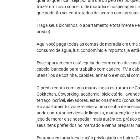
quanto quer ficar, seja por um dia ou pelo tempo que
trazer um novo conceito de moradia e hospedagem, co
que poderão ser contratados de acordo com as suas 
.
Traga seus bichinhos, o apartamento é totalmente Pe
prédio).
.
Aqui você paga todas as contas de moradia em uma c
consumo de água, luz, condomínio e impostos já estão
.
Esse apartamento está equipado com: cama de casal, 
cabelo, bancada para trabalho com cadeira, TV a cabo,
utensílios de cozinha, cabides, armário e enxoval com
.
O prédio conta com uma maravilhosa estrutura de Co
Cokitchen, Coworking, academia, bicicletário, lavander
terraço incrível, elevadores, estacionamento (consulte
e o apartamento, você receberá uma senha de acesso 
pode contratar serviços de limpeza, manutenção e tr
jeito de morar e se hospedar, mais autêntico, prátic
seus itens preferidos no mercado e venha preparar n
.
Estamos em uma localização privilegiada no bairro C