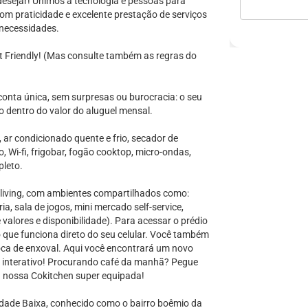
 desejar! Unimos a tecnologia e pessoas para
m praticidade e excelente prestação de serviços
necessidades.
t Friendly! (Mas consulte também as regras do
onta única, sem surpresas ou burocracia: o seu
 dentro do valor do aluguel mensal.
ar condicionado quente e frio, secador de
 Wi-fi, frigobar, fogão cooktop, micro-ondas,
pleto.
living, com ambientes compartilhados como:
ia, sala de jogos, mini mercado self-service,
 valores e disponibilidade). Para acessar o prédio
que funciona direto do seu celular. Você também
oca de enxoval. Aqui você encontrará um novo
o e interativo! Procurando café da manhã? Pegue
a nossa Cokitchen super equipada!
idade Baixa, conhecido como o bairro boêmio da