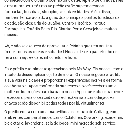
conhecido como o bairro boêmio da cidade, repleto de ótimos bares
e restaurantes. Próximo ao prédio estão supermercados,
farmácias, hospitais, shoppings e universidades. Além disso,
também temos ao lado alguns dos principais pontos turísticos da
cidade, são eles: Orla do Guaíba, Centro Histórico, Parque
Farroupilha, Estádio Beira-Rio, Distrito Porto Cervejeiro e muitos
museus.
.
Ah, e não se esqueça de aproveitar a feirinha que tem aqui na
frente, todas as terças e sábados! Nossa dica é o pastelzinho de
feira com aquele cafezinho, feito na hora.
.
Este prédio é totalmente gerenciado pela My Way. Ela nasceu com o
intuito de descomplicar o jeito de morar. O nosso negócio é facilitar
a sua vida na cidade e proporcionar experiências incríveis de forma
colaborativa. Após confirmada sua reserva, você receberá um e-
mail com instruções para baixar o nosso App, que é absolutamente
necessário para o seu cadastro e check-in na acomodação. As
chaves serão disponibilizadas todas por lá, virtualmente!
O prédio conta com uma maravilhosa estrutura de Coliving, com
ambientes compartilhados como: Cokitchen, Coworking, academia,
bicicletário, lavanderia, sala de jogos, mini mercado self-service,