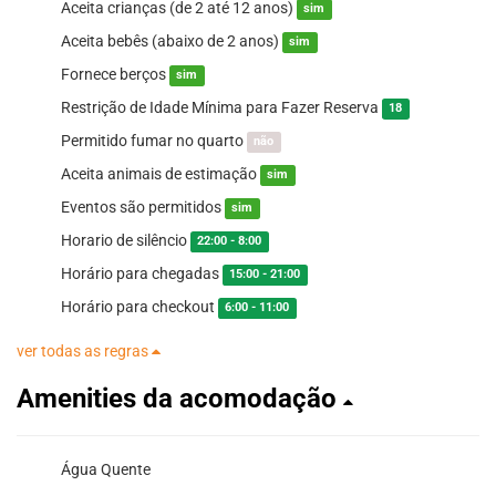
Aceita crianças (de 2 até 12 anos)
sim
Aceita bebês (abaixo de 2 anos)
sim
Fornece berços
sim
Restrição de Idade Mínima para Fazer Reserva
18
Permitido fumar no quarto
não
Aceita animais de estimação
sim
Eventos são permitidos
sim
Horario de silêncio
22:00 - 8:00
Horário para chegadas
15:00 - 21:00
Horário para checkout
6:00 - 11:00
ver todas as regras
Amenities da acomodação
Água Quente