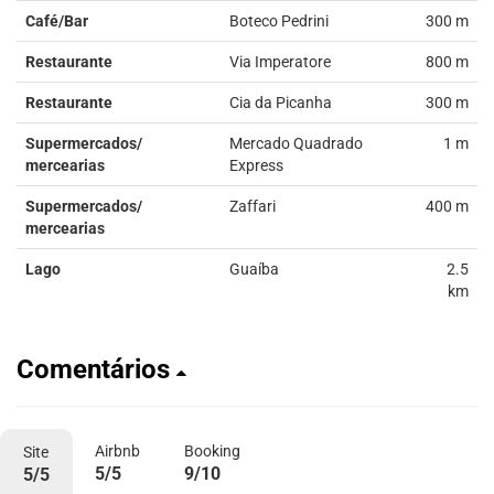
Café/Bar
Boteco Pedrini
300 m
Restaurante
Via Imperatore
800 m
Restaurante
Cia da Picanha
300 m
Supermercados/
Mercado Quadrado
1 m
mercearias
Express
Supermercados/
Zaffari
400 m
mercearias
Lago
Guaíba
2.5
km
Comentários
Airbnb
Booking
Site
5/5
9/10
5/5