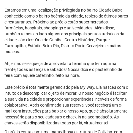
.
Estamos em uma localização privilegiada no bairro Cidade Baixa,
conhecido como o bairro boêmio da cidade, repleto de ótimos bares
e restaurantes. Próximo ao prédio estão supermercados,
farmácias, hospitais, shoppings e universidades. Além disso,
também temos ao lado alguns dos principais pontos turísticos da
cidade, são eles: Orla do Guaíba, Centro Histórico, Parque
Farroupilha, Estádio Beira-Rio, Distrito Porto Cervejeiro e muitos
museus.
.
Ah, e não se esqueça de aproveitar a feirinha que tem aqui na
frente, todas as terças e sábados! Nossa dica é o pastelzinho de
feira com aquele cafezinho, feito na hora.
.
Este prédio é totalmente gerenciado pela My Way. Ela nasceu com o
intuito de descomplicar o jeito de morar. O nosso negócio é facilitar
a sua vida na cidade e proporcionar experiências incríveis de forma
colaborativa. Após confirmada sua reserva, você receberá um e-
mail com instruções para baixar o nosso App, que é absolutamente
necessário para o seu cadastro e check-in na acomodação. As
chaves serão disponibilizadas todas por lá, virtualmente!
O prédio conta com uma maravilhosa estrutura de Coliving, com