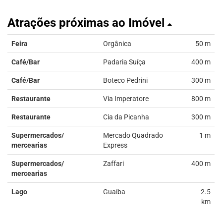
Atrações próximas ao Imóvel
Feira
Orgânica
50 m
Café/Bar
Padaria Suíça
400 m
Café/Bar
Boteco Pedrini
300 m
Restaurante
Via Imperatore
800 m
Restaurante
Cia da Picanha
300 m
Supermercados/
Mercado Quadrado
1 m
mercearias
Express
Supermercados/
Zaffari
400 m
mercearias
Lago
Guaíba
2.5
km