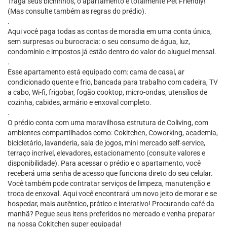
Traga seus bichinhos, o apartamento é totalmente Pet Friendly!
(Mas consulte também as regras do prédio).
.
Aqui você paga todas as contas de moradia em uma conta única,
sem surpresas ou burocracia: o seu consumo de água, luz,
condomínio e impostos já estão dentro do valor do aluguel mensal.
.
Esse apartamento está equipado com: cama de casal, ar
condicionado quente e frio, bancada para trabalho com cadeira, TV
a cabo, Wi-fi, frigobar, fogão cooktop, micro-ondas, utensílios de
cozinha, cabides, armário e enxoval completo.
.
O prédio conta com uma maravilhosa estrutura de Coliving, com
ambientes compartilhados como: Cokitchen, Coworking, academia,
bicicletário, lavanderia, sala de jogos, mini mercado self-service,
terraço incrível, elevadores, estacionamento (consulte valores e
disponibilidade). Para acessar o prédio e o apartamento, você
receberá uma senha de acesso que funciona direto do seu celular.
Você também pode contratar serviços de limpeza, manutenção e
troca de enxoval. Aqui você encontrará um novo jeito de morar e se
hospedar, mais autêntico, prático e interativo! Procurando café da
manhã? Pegue seus itens preferidos no mercado e venha preparar
na nossa Cokitchen super equipada!