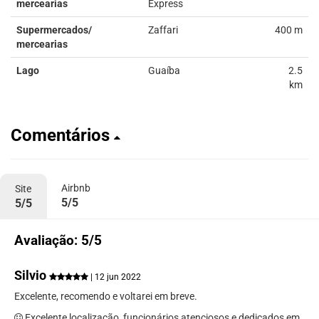
mercearias
Express
Supermercados/
Zaffari
400 m
mercearias
Lago
Guaíba
2.5
km
Comentários
Airbnb
Site
5/5
5/5
Avaliação: 5/5
Silvio
| 12 jun 2022
Excelente, recomendo e voltarei em breve.
Excelente localização, funcionários atenciosos e dedicados em