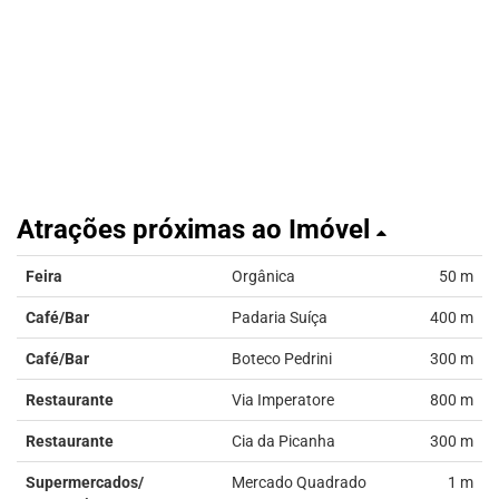
Atrações próximas ao Imóvel
Feira
Orgânica
50 m
Café/Bar
Padaria Suíça
400 m
Café/Bar
Boteco Pedrini
300 m
Restaurante
Via Imperatore
800 m
Restaurante
Cia da Picanha
300 m
Supermercados/
Mercado Quadrado
1 m