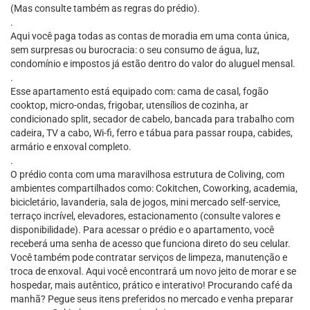
(Mas consulte também as regras do prédio).
.
Aqui você paga todas as contas de moradia em uma conta única,
sem surpresas ou burocracia: o seu consumo de água, luz,
condomínio e impostos já estão dentro do valor do aluguel mensal.
.
Esse apartamento está equipado com: cama de casal, fogão
cooktop, micro-ondas, frigobar, utensílios de cozinha, ar
condicionado split, secador de cabelo, bancada para trabalho com
cadeira, TV a cabo, Wi-fi, ferro e tábua para passar roupa, cabides,
armário e enxoval completo.
.
O prédio conta com uma maravilhosa estrutura de Coliving, com
ambientes compartilhados como: Cokitchen, Coworking, academia,
bicicletário, lavanderia, sala de jogos, mini mercado self-service,
terraço incrível, elevadores, estacionamento (consulte valores e
disponibilidade). Para acessar o prédio e o apartamento, você
receberá uma senha de acesso que funciona direto do seu celular.
Você também pode contratar serviços de limpeza, manutenção e
troca de enxoval. Aqui você encontrará um novo jeito de morar e se
hospedar, mais autêntico, prático e interativo! Procurando café da
manhã? Pegue seus itens preferidos no mercado e venha preparar