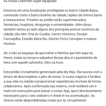
na nossa Cokitchen super equipada!
.
Estamos em uma localização privilegiada no bairro Cidade Baixa,
conhecido como o bairro boêmio da cidade, repleto de ótimos bares
e restaurantes. Próximo ao prédio estão supermercados,
farmácias, hospitais, shoppings e universidades. Além disso,
também temos ao lado alguns dos principais pontos turísticos da
cidade, são eles: Orla do Guaíba, Centro Histórico, Parque
Farroupilha, Estádio Beira-Rio, Distrito Porto Cervejeiro e muitos
museus.
.
Ah, e não se esqueça de aproveitar a feirinha que tem aqui na
frente, todas as terças e sábados! Nossa dica é o pastelzinho de
feira com aquele cafezinho, feito na hora.
.
Este prédio é totalmente gerenciado pela My Way. Ela nasceu com o
intuito de descomplicar o jeito de morar. O nosso negócio é facilitar
a sua vida na cidade e proporcionar experiências incríveis de forma
colaborativa. Após confirmada sua reserva, você receberá um e-
mail com instruções para baixar o nosso App, que é absolutamente
necessário para o seu cadastro e check-in na acomodação. As
chaves serão disponibilizadas todas por lá, virtualmente!