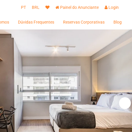
PT
BRL
Painel do Anunciante
Login
omos
Dúvidas Frequentes
Reservas Corporativas
Blog