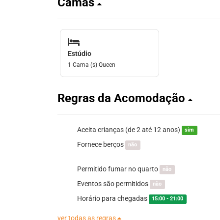
Camas
Estúdio
1 Cama (s) Queen
Regras da Acomodação
Aceita crianças (de 2 até 12 anos)
sim
Fornece berços
não
Permitido fumar no quarto
não
Eventos são permitidos
não
Horário para chegadas
15:00 - 21:00
ver todas as regras