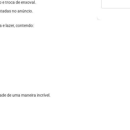
o e troca de enxoval.
stadas no anúncio.
a e lazer, contendo:
ade de uma maneira incrível.