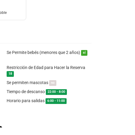
oble
Se Permite bebés (menores que 2 años)
sí
Restricción de Edad para Hacer la Reserva
18
Se permiten mascotas
no
Tiempo de descanso
22:00 - 8:00
Horario para salidas
6:00 - 11:00