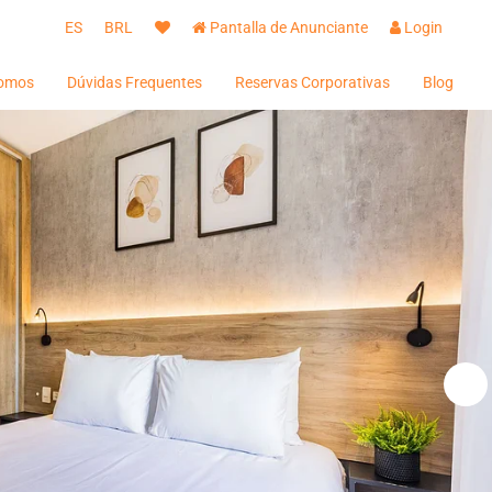
ES
BRL
Pantalla de Anunciante
Login
omos
Dúvidas Frequentes
Reservas Corporativas
Blog