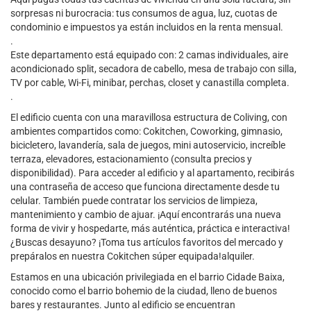
sorpresas ni burocracia: tus consumos de agua, luz, cuotas de
condominio e impuestos ya están incluidos en la renta mensual.
.
Este departamento está equipado con: 2 camas individuales, aire
acondicionado split, secadora de cabello, mesa de trabajo con silla,
TV por cable, Wi-Fi, minibar, perchas, closet y canastilla completa.
.
El edificio cuenta con una maravillosa estructura de Coliving, con
ambientes compartidos como: Cokitchen, Coworking, gimnasio,
bicicletero, lavandería, sala de juegos, mini autoservicio, increíble
terraza, elevadores, estacionamiento (consulta precios y
disponibilidad). Para acceder al edificio y al apartamento, recibirás
una contraseña de acceso que funciona directamente desde tu
celular. También puede contratar los servicios de limpieza,
mantenimiento y cambio de ajuar. ¡Aquí encontrarás una nueva
forma de vivir y hospedarte, más auténtica, práctica e interactiva!
¿Buscas desayuno? ¡Toma tus artículos favoritos del mercado y
prepáralos en nuestra Cokitchen súper equipada!alquiler.
Estamos en una ubicación privilegiada en el barrio Cidade Baixa,
conocido como el barrio bohemio de la ciudad, lleno de buenos
bares y restaurantes. Junto al edificio se encuentran